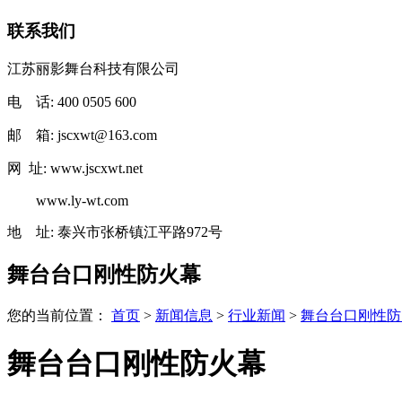
联系我们
江苏丽影舞台科技有限公司
电 话: 400 0505 600
邮 箱: jscxwt@163.com
网 址: www.jscxwt.net
www.ly-wt.com
地 址: 泰兴市张桥镇江平路972号
舞台台口刚性防火幕
您的当前位置：
首页
>
新闻信息
>
行业新闻
>
舞台台口刚性防
舞台台口刚性防火幕