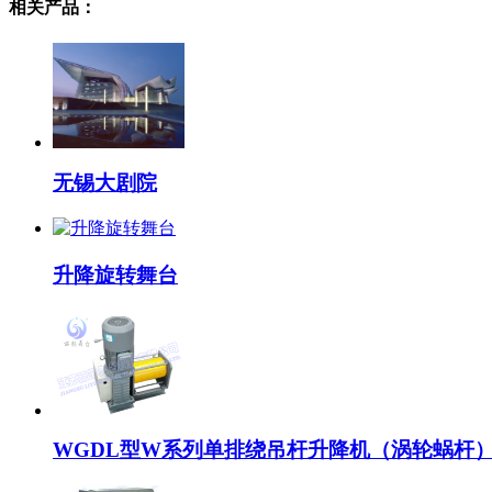
相关产品：
无锡大剧院
升降旋转舞台
WGDL型W系列单排绕吊杆升降机（涡轮蜗杆