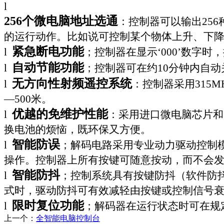
l
256
个微电脑地址选通
：控制器可以输出
256
的运行动作。比如说可控制某个物体上升、下
紧急断电功能
l
；控制器在显示‘
000
’数字时
自动节能功能
l
；控制器可在约
10
分钟内自动
无方向性射频遥控系统
l
：控制器采用
315M
—500
米
。
优越的免维护性能
l
：采用进口微电脑芯片和
换电池的烦恼，既环保又方便。
智能防误
l
；解码电路采用专业动力驱动控制
操作。控制器上所有按键可随意按动，而不会
智能防抖
l
；控制系统具有按键防抖（软件防
式时，驱动防抖可有效减轻由按键或控制信号
限时复位功能
l
；解码器在运行状态时可在规
上一个：
全智能电脑控制台