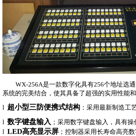
WX-256A
是一款数字化具有
256
个地址选通
系统的完美结合，使其具备了超强的实用性能
超小型三防便携式结构
l
：采用最新制造工
数字键盘输入
l
；采用数字键盘输入，具有操
LED
高亮显示屏
l
；控制器采用长寿命高亮数